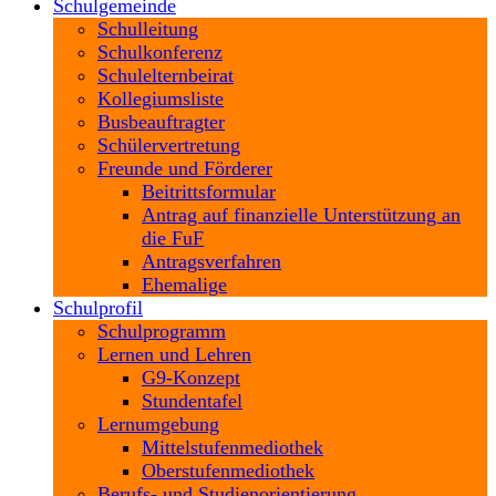
Schulgemeinde
Schulleitung
Schulkonferenz
Schulelternbeirat
Kollegiumsliste
Busbeauftragter
Schülervertretung
Freunde und Förderer
Beitrittsformular
Antrag auf finanzielle Unterstützung an
die FuF
Antragsverfahren
Ehemalige
Schulprofil
Schulprogramm
Lernen und Lehren
G9-Konzept
Stundentafel
Lernumgebung
Mittelstufenmediothek
Oberstufenmediothek
Berufs- und Studienorientierung