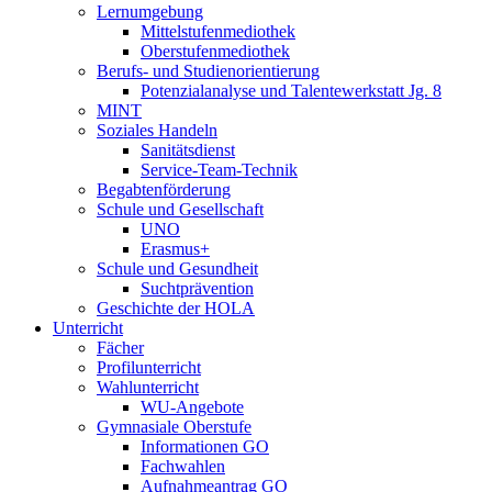
Lernumgebung
Mittelstufenmediothek
Oberstufenmediothek
Berufs- und Studienorientierung
Potenzialanalyse und Talentewerkstatt Jg. 8
MINT
Soziales Handeln
Sanitätsdienst
Service-Team-Technik
Begabtenförderung
Schule und Gesellschaft
UNO
Erasmus+
Schule und Gesundheit
Suchtprävention
Geschichte der HOLA
Unterricht
Fächer
Profilunterricht
Wahlunterricht
WU-Angebote
Gymnasiale Oberstufe
Informationen GO
Fachwahlen
Aufnahmeantrag GO