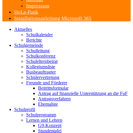
Impressum
HoLa-Funk
Installationsanleitung Microsoft 365
Aktuelles
Schulkalender
Berichte
Schulgemeinde
Schulleitung
Schulkonferenz
Schulelternbeirat
Kollegiumsliste
Busbeauftragter
Schülervertretung
Freunde und Förderer
Beitrittsformular
Antrag auf finanzielle Unterstützung an die FuF
Antragsverfahren
Ehemalige
Schulprofil
Schulprogramm
Lernen und Lehren
G9-Konzept
Stundentafel