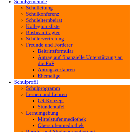
Schulgemeinde
Schulleitung
Schulkonferenz
Schulelternbeirat
Kollegiumsliste
Busbeauftragter
Schülervertretung
Freunde und Förderer
Beitrittsformular
Antrag auf finanzielle Unterstützung an
die FuF
Antragsverfahren
Ehemalige
Schulprofil
Schulprogramm
Lernen und Lehren
G9-Konzept
Stundentafel
Lernumgebung
Mittelstufenmediothek
Oberstufenmediothek
Berufs- und Studienorientierung