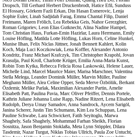
Dropsch, Till Gerhard Herbert Druckenbrodt, Hatice Efil, Sunduss
El Hossary, Görkem Fazli Erkan, Din Hasan Esmerovic, Lenja
Sophie Euler, Linah Sadjidah Farag, Emma Chantal Filip, Daniel
Freimann, Maren Frölich, Lea Rebekka Geis, Nahor Gerezghier,
Roman Grigoriev, Leon Elias Gutknecht, Alina Nadine Hampel,
Tom Christian Haus, Furkan-Emin Hazirlar, Laura Herrmann, Emily
Louise Höfling, Matilda Lotte Höfling, Lukas Horn, Celine Hunkel,
Munise Ilhan, Felix Niclas Jüttner, Jonah Bennett Kahlert, Kolin
Koch, Maja Luci Koczkowiak, Lena Koffler, Alexander Antonio
Kondritz, Franz Michael Krafczyk, Tim Christopher Krapohl, Jovan
Krasulja, Paul Kroll, Charlotte Krüger, Emilia Anna-Maria Kunst,
Robin Tom Kytka, Rebecca Felicia Rosa Laskowski, Helene Lauer,
Michelle Lind, Marcel Maurice Maier, Marisa Marschner, Valentina
Stella Melega, Leander Dominik Müller, Marvin Müller, Pauline
Meghann Müller, Alea Celine Opper, Seda Merve Özbölük, Berkant
Özdemir, Melike Parlak, Maximilian Alexander Partin, Amelie
Elisabeth Patt, Paulina Pavia, Marc Oliver Pfeiffer, Dennis Portele,
Kathrin Juliane Johanna Luise Rapp, Nadine Ritzert, Lena Elisabeth
Rudolph, Derya Umay Samadov, Anna Sandrock, Aycem Sarigöl,
Janina Scherer, Justin Tim Schumann, Kim Lea Schuppan, Lena
Pauline Schwabe, Lara Schwickert, Fatih Seyitoglu, Marwa
Shaghely, Safa Shaghely, Mohammad Farhan Sheikh, Florian
Sosnitza, Jason Benjamin Stoklaßa, Meta Lynn Stöppler, Dilara
Tasdemir, Nazar Turgut, Niklas Tobias Ullrich, Paula Zoe Untucht,