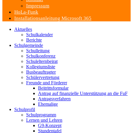
Impressum
HoLa-Funk
Installationsanleitung Microsoft 365
Aktuelles
Schulkalender
Berichte
Schulgemeinde
Schulleitung
Schulkonferenz
Schulelternbeirat
Kollegiumsliste
Busbeauftragter
Schülervertretung
Freunde und Förderer
Beitrittsformular
Antrag auf finanzielle Unterstützung an die FuF
Antragsverfahren
Ehemalige
Schulprofil
Schulprogramm
Lernen und Lehren
G9-Konzept
Stundentafel