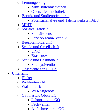
Lernumgebung
Mittelstufenmediothek
Oberstufenmediothek
Berufs- und Studienorientierung
Potenzialanalyse und Talentewerkstatt Jg. 8
MINT
Soziales Handeln
Sanitätsdienst
Service-Team-Technik
Begabtenförderung
Schule und Gesellschaft
UNO
Erasmus+
Schule und Gesundheit
Suchtprävention
Geschichte der HOLA
Unterricht
Fächer
Profilunterricht
Wahlunterricht
WU-Angebote
Gymnasiale Oberstufe
Informationen GO
Fachwahlen
Aufnahmeantrag GO