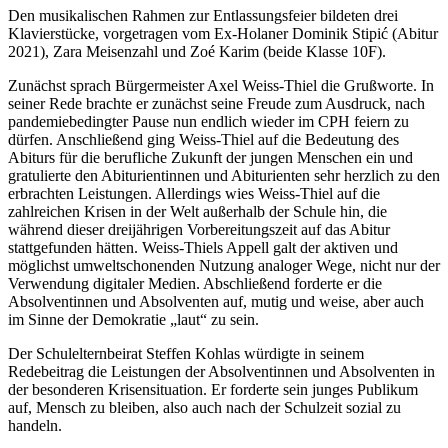
Den musikalischen Rahmen zur Entlassungsfeier bildeten drei
Klavierstücke, vorgetragen vom Ex-Holaner Dominik Stipić (Abitur
2021), Zara Meisenzahl und Zoé Karim (beide Klasse 10F).
Zunächst sprach Bürgermeister Axel Weiss-Thiel die Grußworte. In
seiner Rede brachte er zunächst seine Freude zum Ausdruck, nach
pandemiebedingter Pause nun endlich wieder im CPH feiern zu
dürfen. Anschließend ging Weiss-Thiel auf die Bedeutung des
Abiturs für die berufliche Zukunft der jungen Menschen ein und
gratulierte den Abiturientinnen und Abiturienten sehr herzlich zu den
erbrachten Leistungen. Allerdings wies Weiss-Thiel auf die
zahlreichen Krisen in der Welt außerhalb der Schule hin, die
während dieser dreijährigen Vorbereitungszeit auf das Abitur
stattgefunden hätten. Weiss-Thiels Appell galt der aktiven und
möglichst umweltschonenden Nutzung analoger Wege, nicht nur der
Verwendung digitaler Medien. Abschließend forderte er die
Absolventinnen und Absolventen auf, mutig und weise, aber auch
im Sinne der Demokratie „laut“ zu sein.
Der Schulelternbeirat Steffen Kohlas würdigte in seinem
Redebeitrag die Leistungen der Absolventinnen und Absolventen in
der besonderen Krisensituation. Er forderte sein junges Publikum
auf, Mensch zu bleiben, also auch nach der Schulzeit sozial zu
handeln.