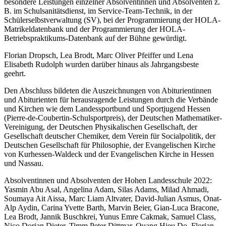
besondere Leistungen einzelner Absolventinnen und Absolventen z.
B. im Schulsanitätsdienst, im Service-Team-Technik, in der
Schülerselbstverwaltung (SV), bei der Programmierung der HOLA-
Matrikeldatenbank und der Programmierung der HOLA-
Betriebspraktikums-Datenbank auf der Bühne gewürdigt.
Florian Dropsch, Lea Brodt, Marc Oliver Pfeiffer und Lena
Elisabeth Rudolph wurden darüber hinaus als Jahrgangsbeste
geehrt.
Den Abschluss bildeten die Auszeichnungen von Abiturientinnen
und Abiturienten für herausragende Leistungen durch die Verbände
und Kirchen wie dem Landessportbund und Sportjugend Hessen
(Pierre-de-Coubertin-Schulsportpreis), der Deutschen Mathematiker-
Vereinigung, der Deutschen Physikalischen Gesellschaft, der
Gesellschaft deutscher Chemiker, dem Verein für Socialpolitik, der
Deutschen Gesellschaft für Philosophie, der Evangelischen Kirche
von Kurhessen-Waldeck und der Evangelischen Kirche in Hessen
und Nassau.
Absolventinnen und Absolventen der Hohen Landesschule 2022:
Yasmin Abu Asal, Angelina Adam, Silas Adams, Milad Ahmadi,
Soumaya Ait Aissa, Marc Liam Altvater, David-Julian Asmus, Onat-
Alp Aydin, Carina Yvette Barth, Marvin Beier, Gian-Luca Bracone,
Lea Brodt, Jannik Buschkrei, Yunus Emre Cakmak, Samuel Class,
Nico Dorian Dieter, Timm Peter Dittmar, Quang Hieu Do, Florian