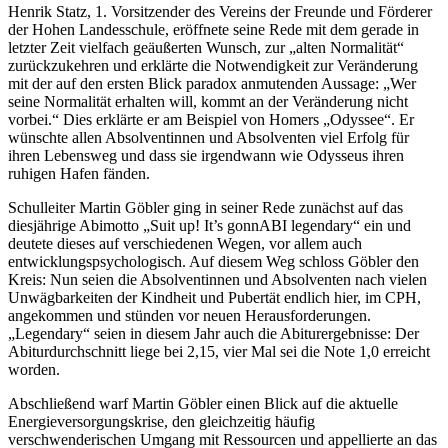
Henrik Statz, 1. Vorsitzender des Vereins der Freunde und Förderer
der Hohen Landesschule, eröffnete seine Rede mit dem gerade in
letzter Zeit vielfach geäußerten Wunsch, zur „alten Normalität“
zurückzukehren und erklärte die Notwendigkeit zur Veränderung
mit der auf den ersten Blick paradox anmutenden Aussage: „Wer
seine Normalität erhalten will, kommt an der Veränderung nicht
vorbei.“ Dies erklärte er am Beispiel von Homers „Odyssee“. Er
wünschte allen Absolventinnen und Absolventen viel Erfolg für
ihren Lebensweg und dass sie irgendwann wie Odysseus ihren
ruhigen Hafen fänden.
Schulleiter Martin Göbler ging in seiner Rede zunächst auf das
diesjährige Abimotto „Suit up! It’s gonnABI legendary“ ein und
deutete dieses auf verschiedenen Wegen, vor allem auch
entwicklungspsychologisch. Auf diesem Weg schloss Göbler den
Kreis: Nun seien die Absolventinnen und Absolventen nach vielen
Unwägbarkeiten der Kindheit und Pubertät endlich hier, im CPH,
angekommen und stünden vor neuen Herausforderungen.
„Legendary“ seien in diesem Jahr auch die Abiturergebnisse: Der
Abiturdurchschnitt liege bei 2,15, vier Mal sei die Note 1,0 erreicht
worden.
Abschließend warf Martin Göbler einen Blick auf die aktuelle
Energieversorgungskrise, den gleichzeitig häufig
verschwenderischen Umgang mit Ressourcen und appellierte an das