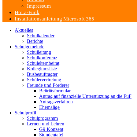
Impressum
HoLa-Funk
Installationsanleitung Microsoft 365
Aktuelles
Schulkalender
Berichte
Schulgemeinde
Schulleitung
Schulkonferenz
Schulelternbeirat
Kollegiumsliste
Busbeauftragter
Schülervertretung
Freunde und Förderer
Beitrittsformular
Antrag auf finanzielle Unterstützung an die FuF
Antragsverfahren
Ehemalige
Schulprofil
Schulprogramm
Lernen und Lehren
G9-Konzept
Stundentafel