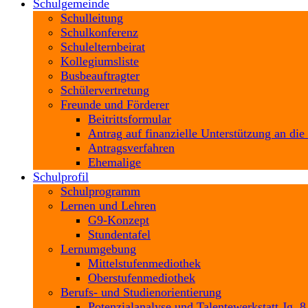
Schulgemeinde
Schulleitung
Schulkonferenz
Schulelternbeirat
Kollegiumsliste
Busbeauftragter
Schülervertretung
Freunde und Förderer
Beitrittsformular
Antrag auf finanzielle Unterstützung an die
Antragsverfahren
Ehemalige
Schulprofil
Schulprogramm
Lernen und Lehren
G9-Konzept
Stundentafel
Lernumgebung
Mittelstufenmediothek
Oberstufenmediothek
Berufs- und Studienorientierung
Potenzialanalyse und Talentewerkstatt Jg. 8