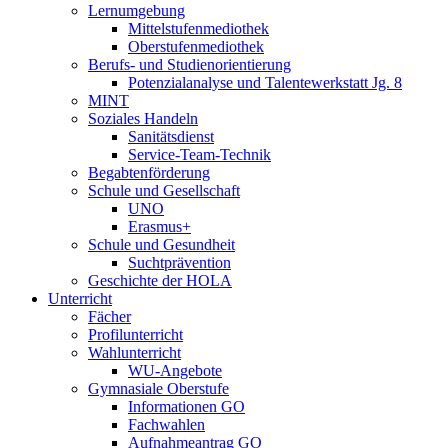
Lernumgebung
Mittelstufenmediothek
Oberstufenmediothek
Berufs- und Studienorientierung
Potenzialanalyse und Talentewerkstatt Jg. 8
MINT
Soziales Handeln
Sanitätsdienst
Service-Team-Technik
Begabtenförderung
Schule und Gesellschaft
UNO
Erasmus+
Schule und Gesundheit
Suchtprävention
Geschichte der HOLA
Unterricht
Fächer
Profilunterricht
Wahlunterricht
WU-Angebote
Gymnasiale Oberstufe
Informationen GO
Fachwahlen
Aufnahmeantrag GO