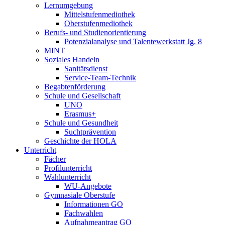
Lernumgebung
Mittelstufenmediothek
Oberstufenmediothek
Berufs- und Studienorientierung
Potenzialanalyse und Talentewerkstatt Jg. 8
MINT
Soziales Handeln
Sanitätsdienst
Service-Team-Technik
Begabtenförderung
Schule und Gesellschaft
UNO
Erasmus+
Schule und Gesundheit
Suchtprävention
Geschichte der HOLA
Unterricht
Fächer
Profilunterricht
Wahlunterricht
WU-Angebote
Gymnasiale Oberstufe
Informationen GO
Fachwahlen
Aufnahmeantrag GO