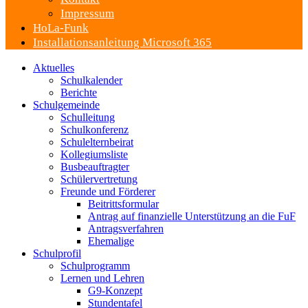
Impressum
HoLa-Funk
Installationsanleitung Microsoft 365
Aktuelles
Schulkalender
Berichte
Schulgemeinde
Schulleitung
Schulkonferenz
Schulelternbeirat
Kollegiumsliste
Busbeauftragter
Schülervertretung
Freunde und Förderer
Beitrittsformular
Antrag auf finanzielle Unterstützung an die FuF
Antragsverfahren
Ehemalige
Schulprofil
Schulprogramm
Lernen und Lehren
G9-Konzept
Stundentafel