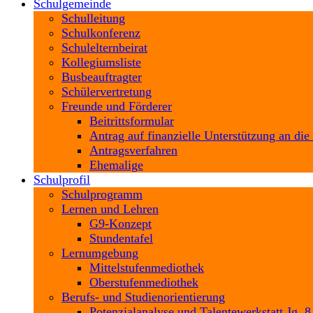
Schulgemeinde
Schulleitung
Schulkonferenz
Schulelternbeirat
Kollegiumsliste
Busbeauftragter
Schülervertretung
Freunde und Förderer
Beitrittsformular
Antrag auf finanzielle Unterstützung an die
Antragsverfahren
Ehemalige
Schulprofil
Schulprogramm
Lernen und Lehren
G9-Konzept
Stundentafel
Lernumgebung
Mittelstufenmediothek
Oberstufenmediothek
Berufs- und Studienorientierung
Potenzialanalyse und Talentewerkstatt Jg. 8