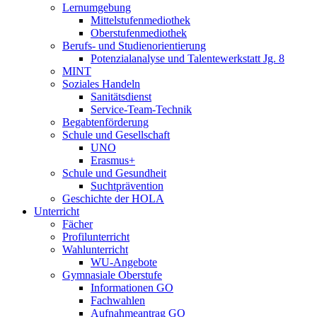
Lernumgebung
Mittelstufenmediothek
Oberstufenmediothek
Berufs- und Studienorientierung
Potenzialanalyse und Talentewerkstatt Jg. 8
MINT
Soziales Handeln
Sanitätsdienst
Service-Team-Technik
Begabtenförderung
Schule und Gesellschaft
UNO
Erasmus+
Schule und Gesundheit
Suchtprävention
Geschichte der HOLA
Unterricht
Fächer
Profilunterricht
Wahlunterricht
WU-Angebote
Gymnasiale Oberstufe
Informationen GO
Fachwahlen
Aufnahmeantrag GO