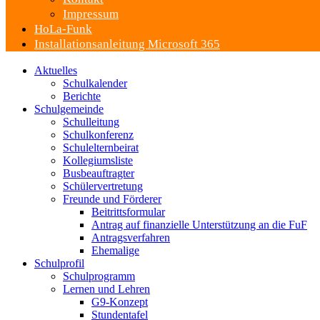
Impressum
HoLa-Funk
Installationsanleitung Microsoft 365
Aktuelles
Schulkalender
Berichte
Schulgemeinde
Schulleitung
Schulkonferenz
Schulelternbeirat
Kollegiumsliste
Busbeauftragter
Schülervertretung
Freunde und Förderer
Beitrittsformular
Antrag auf finanzielle Unterstützung an die FuF
Antragsverfahren
Ehemalige
Schulprofil
Schulprogramm
Lernen und Lehren
G9-Konzept
Stundentafel