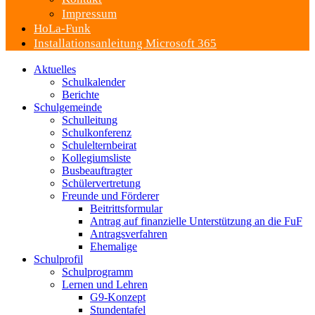
Impressum
HoLa-Funk
Installationsanleitung Microsoft 365
Aktuelles
Schulkalender
Berichte
Schulgemeinde
Schulleitung
Schulkonferenz
Schulelternbeirat
Kollegiumsliste
Busbeauftragter
Schülervertretung
Freunde und Förderer
Beitrittsformular
Antrag auf finanzielle Unterstützung an die FuF
Antragsverfahren
Ehemalige
Schulprofil
Schulprogramm
Lernen und Lehren
G9-Konzept
Stundentafel