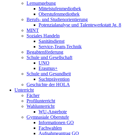
Lernumgebung
Mittelstufenmediothek
Oberstufenmediothek
Berufs- und Studienorientierung
Potenzialanalyse und Talentewerkstatt Jg. 8
MINT
Soziales Handeln
Sanitätsdienst
Service-Team-Technik
Begabtenförderung
Schule und Gesellschaft
UNO
Erasmus+
Schule und Gesundheit
Suchtprävention
Geschichte der HOLA
Unterricht
Fächer
Profilunterricht
Wahlunterricht
WU-Angebote
Gymnasiale Oberstufe
Informationen GO
Fachwahlen
Aufnahmeantrag GO