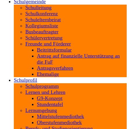
Schulgemeinde
Schulleitung
Schulkonferenz
Schulelternbeirat
Kollegiumsliste
Busbeauftragter
Schülervertretung
Freunde und Förderer
Beitrittsformular
Antrag auf finanzielle Unterstützung an
die FuF
Antragsverfahren
Ehemalige
Schulprofil
Schulprogramm
Lernen und Lehren
G9-Konzept
Stundentafel
Lernumgebung
Mittelstufenmediothek
Oberstufenmediothek
Berufs- und Studienorientierung