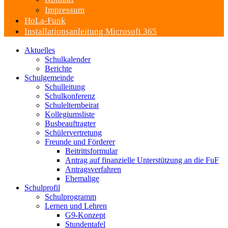
Impressum
HoLa-Funk
Installationsanleitung Microsoft 365
Aktuelles
Schulkalender
Berichte
Schulgemeinde
Schulleitung
Schulkonferenz
Schulelternbeirat
Kollegiumsliste
Busbeauftragter
Schülervertretung
Freunde und Förderer
Beitrittsformular
Antrag auf finanzielle Unterstützung an die FuF
Antragsverfahren
Ehemalige
Schulprofil
Schulprogramm
Lernen und Lehren
G9-Konzept
Stundentafel