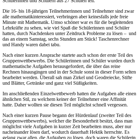
Schülerinnen und Schülern aus 27 Schulen teil.
Die 16- bis 18-jährigen Teilnehmerinnen und Teilnehmer sind zwar
alle mathematikinteressiert, verbringen aber keinesfalls jede freie
Minute mit Mathematik. Umso schöner war es für die begleitenden
Lehrkräfte zu sehen, wie viel Spaß die Schülerinnen und Schüler
hatten, durch Nachdenken unter Zeitdruck Probleme zu lösen – und
das an einem Samstag, sechs Stunden am Stück! Taschenrechner
und Handy waren dabei tabu.
Nach einer kurzen Ansprache startete auch schon der erste Teil des
Gruppenwettbewerbs. Die Schülerinnen und Schüler wurden durch
mathematische Aufgaben herausgefordert, die über das reine
Rechnen hinausgingen und in der Schule sonst in dieser Form selten
bearbeitet werden. Überall sah man Zirkel und Geodreiecke, Stifte
und Blätter, Getränke und ganz viel Süßigkeiten.
Im anschließenden Einzelwettbewerb hatten die Aufgaben alle einen
ähnlichen Stil, zu welchem keiner der Teilnehmer eine Affinität
hatte. Daher wollten sie diesen Teil möglichst schnell vergessen.
Nach einer kurzen Pause begann der Hürdenlauf (zweiter Teil des
Gruppenwettbewerbs), welcher die Besonderheit besitzt, dass man
möglichst viele Aufgaben in kurzer Zeit bearbeiten muss, aber nur
nacheinander lösen darf, wodurch dauerhaft Hektik herrschte. Es
gelang zwar allen, die Aufgaben zu lösen, doch waren die Schülerin