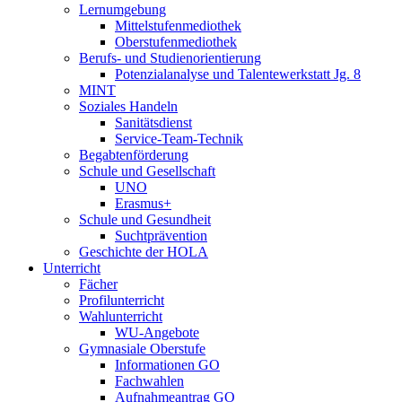
Lernumgebung
Mittelstufenmediothek
Oberstufenmediothek
Berufs- und Studienorientierung
Potenzialanalyse und Talentewerkstatt Jg. 8
MINT
Soziales Handeln
Sanitätsdienst
Service-Team-Technik
Begabtenförderung
Schule und Gesellschaft
UNO
Erasmus+
Schule und Gesundheit
Suchtprävention
Geschichte der HOLA
Unterricht
Fächer
Profilunterricht
Wahlunterricht
WU-Angebote
Gymnasiale Oberstufe
Informationen GO
Fachwahlen
Aufnahmeantrag GO