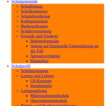
Schulgemeinde
Schulleitung
Schulkonferenz
Schulelternbeirat
Kollegiumsliste
Busbeauftragter
Schülervertretung
Freunde und Förderer
Beitrittsformular
Antrag auf finanzielle Unterstützung an
die FuF
Antragsverfahren
Ehemalige
Schulprofil
Schulprogramm
Lernen und Lehren
G9-Konzept
Stundentafel
Lernumgebung
Mittelstufenmediothek
Oberstufenmediothek
Berufs- und Studienorientierung