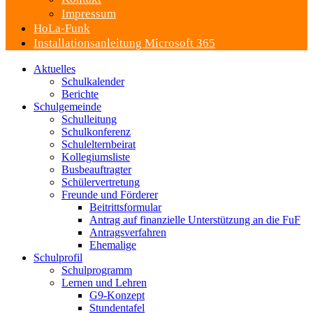
Impressum
HoLa-Funk
Installationsanleitung Microsoft 365
Aktuelles
Schulkalender
Berichte
Schulgemeinde
Schulleitung
Schulkonferenz
Schulelternbeirat
Kollegiumsliste
Busbeauftragter
Schülervertretung
Freunde und Förderer
Beitrittsformular
Antrag auf finanzielle Unterstützung an die FuF
Antragsverfahren
Ehemalige
Schulprofil
Schulprogramm
Lernen und Lehren
G9-Konzept
Stundentafel