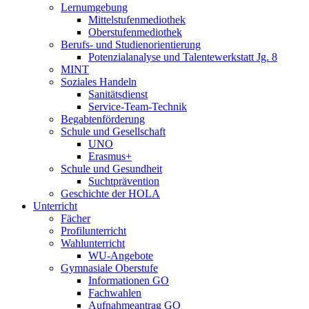
Lernumgebung
Mittelstufenmediothek
Oberstufenmediothek
Berufs- und Studienorientierung
Potenzialanalyse und Talentewerkstatt Jg. 8
MINT
Soziales Handeln
Sanitätsdienst
Service-Team-Technik
Begabtenförderung
Schule und Gesellschaft
UNO
Erasmus+
Schule und Gesundheit
Suchtprävention
Geschichte der HOLA
Unterricht
Fächer
Profilunterricht
Wahlunterricht
WU-Angebote
Gymnasiale Oberstufe
Informationen GO
Fachwahlen
Aufnahmeantrag GO