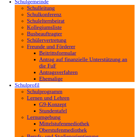
Schulgemeinde
Schulleitung
Schulkonferenz
Schulelternbeirat
Kollegiumsliste
Busbeauftragter
Schülervertretung
Freunde und Förderer
Beitrittsformular
Antrag auf finanzielle Unterstützung an
die FuF
Antragsverfahren
Ehemalige
Schulprofil
Schulprogramm
Lernen und Lehren
G9-Konzept
Stundentafel
Lernumgebung
Mittelstufenmediothek
Oberstufenmediothek
Berufs- und Studienorientierung