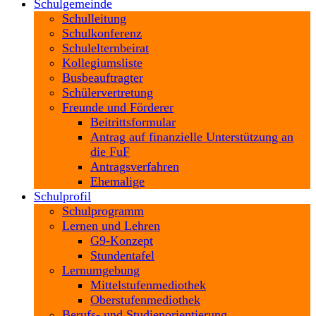
Schulgemeinde
Schulleitung
Schulkonferenz
Schulelternbeirat
Kollegiumsliste
Busbeauftragter
Schülervertretung
Freunde und Förderer
Beitrittsformular
Antrag auf finanzielle Unterstützung an
die FuF
Antragsverfahren
Ehemalige
Schulprofil
Schulprogramm
Lernen und Lehren
G9-Konzept
Stundentafel
Lernumgebung
Mittelstufenmediothek
Oberstufenmediothek
Berufs- und Studienorientierung