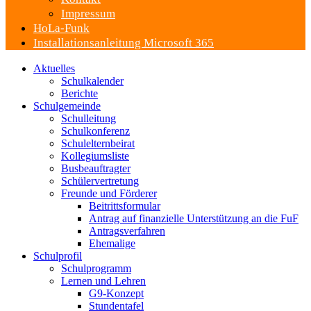
Impressum
HoLa-Funk
Installationsanleitung Microsoft 365
Aktuelles
Schulkalender
Berichte
Schulgemeinde
Schulleitung
Schulkonferenz
Schulelternbeirat
Kollegiumsliste
Busbeauftragter
Schülervertretung
Freunde und Förderer
Beitrittsformular
Antrag auf finanzielle Unterstützung an die FuF
Antragsverfahren
Ehemalige
Schulprofil
Schulprogramm
Lernen und Lehren
G9-Konzept
Stundentafel