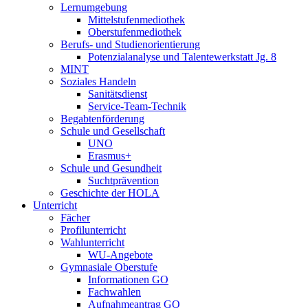
Lernumgebung
Mittelstufenmediothek
Oberstufenmediothek
Berufs- und Studienorientierung
Potenzialanalyse und Talentewerkstatt Jg. 8
MINT
Soziales Handeln
Sanitätsdienst
Service-Team-Technik
Begabtenförderung
Schule und Gesellschaft
UNO
Erasmus+
Schule und Gesundheit
Suchtprävention
Geschichte der HOLA
Unterricht
Fächer
Profilunterricht
Wahlunterricht
WU-Angebote
Gymnasiale Oberstufe
Informationen GO
Fachwahlen
Aufnahmeantrag GO