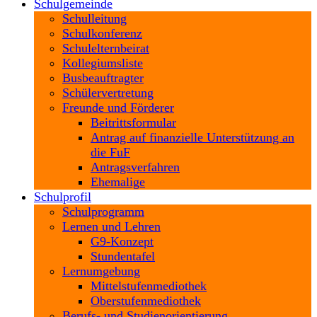
Schulgemeinde
Schulleitung
Schulkonferenz
Schulelternbeirat
Kollegiumsliste
Busbeauftragter
Schülervertretung
Freunde und Förderer
Beitrittsformular
Antrag auf finanzielle Unterstützung an
die FuF
Antragsverfahren
Ehemalige
Schulprofil
Schulprogramm
Lernen und Lehren
G9-Konzept
Stundentafel
Lernumgebung
Mittelstufenmediothek
Oberstufenmediothek
Berufs- und Studienorientierung