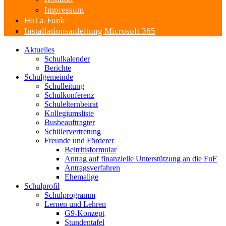
Impressum
HoLa-Funk
Installationsanleitung Microsoft 365
Aktuelles
Schulkalender
Berichte
Schulgemeinde
Schulleitung
Schulkonferenz
Schulelternbeirat
Kollegiumsliste
Busbeauftragter
Schülervertretung
Freunde und Förderer
Beitrittsformular
Antrag auf finanzielle Unterstützung an die FuF
Antragsverfahren
Ehemalige
Schulprofil
Schulprogramm
Lernen und Lehren
G9-Konzept
Stundentafel