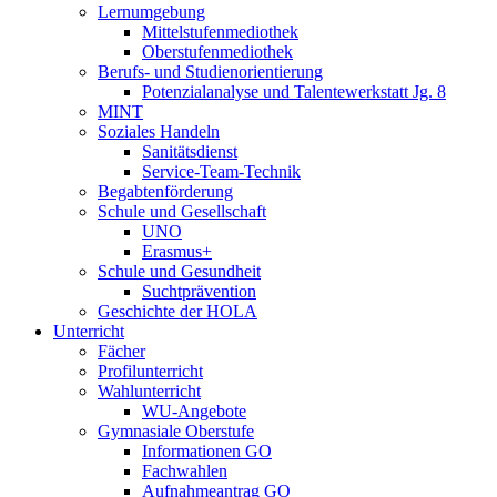
Lernumgebung
Mittelstufenmediothek
Oberstufenmediothek
Berufs- und Studienorientierung
Potenzialanalyse und Talentewerkstatt Jg. 8
MINT
Soziales Handeln
Sanitätsdienst
Service-Team-Technik
Begabtenförderung
Schule und Gesellschaft
UNO
Erasmus+
Schule und Gesundheit
Suchtprävention
Geschichte der HOLA
Unterricht
Fächer
Profilunterricht
Wahlunterricht
WU-Angebote
Gymnasiale Oberstufe
Informationen GO
Fachwahlen
Aufnahmeantrag GO