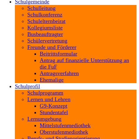
Schulgemeinde
Schulleitung
Schulkonferenz
Schulelternbeirat
Kollegiumsliste
Busbeauftragter
Schülervertretung
Freunde und Förderer
Beitrittsformular
Antrag auf finanzielle Unterstützung an
die FuF
Antragsverfahren
Ehemalige
Schulprofil
Schulprogramm
Lernen und Lehren
G9-Konzept
Stundentafel
Lernumgebung
Mittelstufenmediothek
Oberstufenmediothek
Berufs- und Studienorientierung