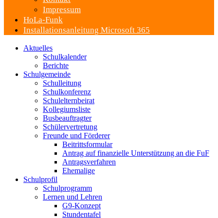
Impressum
HoLa-Funk
Installationsanleitung Microsoft 365
Aktuelles
Schulkalender
Berichte
Schulgemeinde
Schulleitung
Schulkonferenz
Schulelternbeirat
Kollegiumsliste
Busbeauftragter
Schülervertretung
Freunde und Förderer
Beitrittsformular
Antrag auf finanzielle Unterstützung an die FuF
Antragsverfahren
Ehemalige
Schulprofil
Schulprogramm
Lernen und Lehren
G9-Konzept
Stundentafel