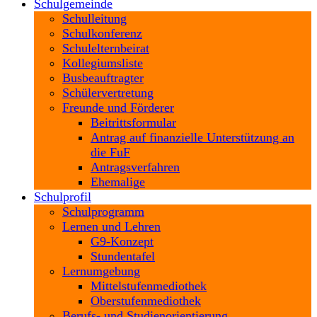
Schulgemeinde
Schulleitung
Schulkonferenz
Schulelternbeirat
Kollegiumsliste
Busbeauftragter
Schülervertretung
Freunde und Förderer
Beitrittsformular
Antrag auf finanzielle Unterstützung an
die FuF
Antragsverfahren
Ehemalige
Schulprofil
Schulprogramm
Lernen und Lehren
G9-Konzept
Stundentafel
Lernumgebung
Mittelstufenmediothek
Oberstufenmediothek
Berufs- und Studienorientierung