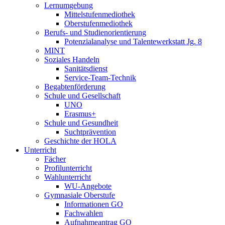
Lernumgebung
Mittelstufenmediothek
Oberstufenmediothek
Berufs- und Studienorientierung
Potenzialanalyse und Talentewerkstatt Jg. 8
MINT
Soziales Handeln
Sanitätsdienst
Service-Team-Technik
Begabtenförderung
Schule und Gesellschaft
UNO
Erasmus+
Schule und Gesundheit
Suchtprävention
Geschichte der HOLA
Unterricht
Fächer
Profilunterricht
Wahlunterricht
WU-Angebote
Gymnasiale Oberstufe
Informationen GO
Fachwahlen
Aufnahmeantrag GO