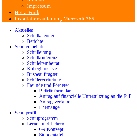
Impressum
HoLa-Funk
Installationsanleitung Microsoft 365
Aktuelles
Schulkalender
Berichte
Schulgemeinde
Schulleitung
Schulkonferenz
Schulelternbeirat
Kollegiumsliste
Busbeauftragter
Schülervertretung
Freunde und Förderer
Beitrittsformular
Antrag auf finanzielle Unterstützung an die FuF
Antragsverfahren
Ehemalige
Schulprofil
Schulprogramm
Lernen und Lehren
G9-Konzept
Stundentafel