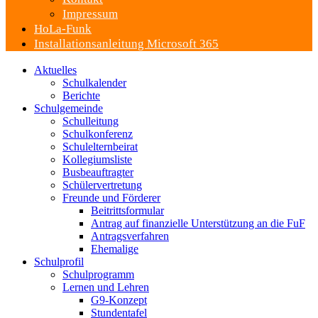
Impressum
HoLa-Funk
Installationsanleitung Microsoft 365
Aktuelles
Schulkalender
Berichte
Schulgemeinde
Schulleitung
Schulkonferenz
Schulelternbeirat
Kollegiumsliste
Busbeauftragter
Schülervertretung
Freunde und Förderer
Beitrittsformular
Antrag auf finanzielle Unterstützung an die FuF
Antragsverfahren
Ehemalige
Schulprofil
Schulprogramm
Lernen und Lehren
G9-Konzept
Stundentafel