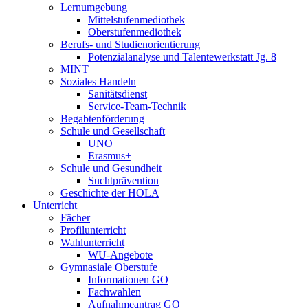
Lernumgebung
Mittelstufenmediothek
Oberstufenmediothek
Berufs- und Studienorientierung
Potenzialanalyse und Talentewerkstatt Jg. 8
MINT
Soziales Handeln
Sanitätsdienst
Service-Team-Technik
Begabtenförderung
Schule und Gesellschaft
UNO
Erasmus+
Schule und Gesundheit
Suchtprävention
Geschichte der HOLA
Unterricht
Fächer
Profilunterricht
Wahlunterricht
WU-Angebote
Gymnasiale Oberstufe
Informationen GO
Fachwahlen
Aufnahmeantrag GO