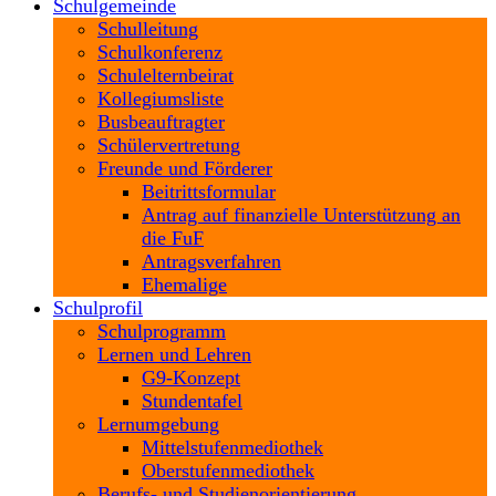
Schulgemeinde
Schulleitung
Schulkonferenz
Schulelternbeirat
Kollegiumsliste
Busbeauftragter
Schülervertretung
Freunde und Förderer
Beitrittsformular
Antrag auf finanzielle Unterstützung an
die FuF
Antragsverfahren
Ehemalige
Schulprofil
Schulprogramm
Lernen und Lehren
G9-Konzept
Stundentafel
Lernumgebung
Mittelstufenmediothek
Oberstufenmediothek
Berufs- und Studienorientierung