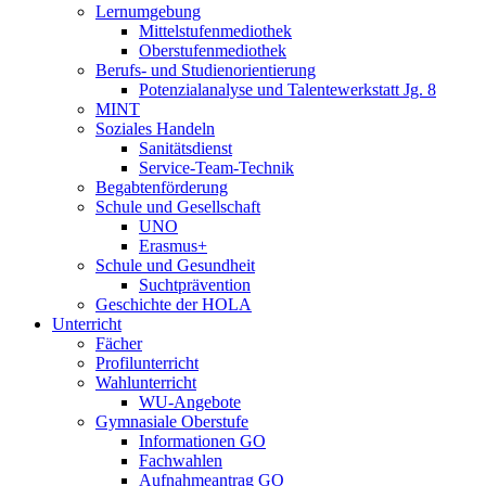
Lernumgebung
Mittelstufenmediothek
Oberstufenmediothek
Berufs- und Studienorientierung
Potenzialanalyse und Talentewerkstatt Jg. 8
MINT
Soziales Handeln
Sanitätsdienst
Service-Team-Technik
Begabtenförderung
Schule und Gesellschaft
UNO
Erasmus+
Schule und Gesundheit
Suchtprävention
Geschichte der HOLA
Unterricht
Fächer
Profilunterricht
Wahlunterricht
WU-Angebote
Gymnasiale Oberstufe
Informationen GO
Fachwahlen
Aufnahmeantrag GO