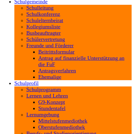
Schulgemeinde
Schulleitung
Schulkonferenz
Schulelternbeirat
Kollegiumsliste
Busbeauftragter
Schülervertretung
Freunde und Förderer
Beitrittsformular
Antrag auf finanzielle Unterstützung an
die FuF
Antragsverfahren
Ehemalige
Schulprofil
Schulprogramm
Lernen und Lehren
G9-Konzept
Stundentafel
Lernumgebung
Mittelstufenmediothek
Oberstufenmediothek
Berufs- und Studienorientierung