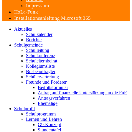
Impressum
HoLa-Funk
Installationsanleitung Microsoft 365
Aktuelles
Schulkalender
Berichte
Schulgemeinde
Schulleitung
Schulkonferenz
Schulelternbeirat
Kollegiumsliste
Busbeauftragter
Schülervertretung
Freunde und Förderer
Beitrittsformular
Antrag auf finanzielle Unterstützung an die FuF
Antragsverfahren
Ehemalige
Schulprofil
Schulprogramm
Lernen und Lehren
G9-Konzept
Stundentafel