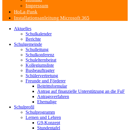
Impressum
HoLa-Funk
Installationsanleitung Microsoft 365
Aktuelles
Schulkalender
Berichte
Schulgemeinde
Schulleitung
Schulkonferenz
Schulelternbeirat
Kollegiumsliste
Busbeauftragter
Schülervertretung
Freunde und Förderer
Beitrittsformular
Antrag auf finanzielle Unterstützung an die FuF
Antragsverfahren
Ehemalige
Schulprofil
Schulprogramm
Lernen und Lehren
G9-Konzept
Stundentafel