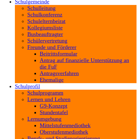
Schulgemeinde
Schulleitung
Schulkonferenz
Schulelternbeirat
Kollegiumsliste
Busbeauftragter
Schülervertretung
Freunde und Förderer
Beitrittsformular
Antrag auf finanzielle Unterstützung an
die FuF
Antragsverfahren
Ehemalige
Schulprofil
Schulprogramm
Lernen und Lehren
G9-Konzept
Stundentafel
Lernumgebung
Mittelstufenmediothek
Oberstufenmediothek
Berufs- und Studienorientierung