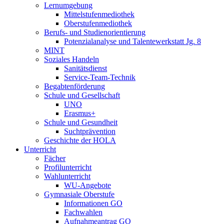
Lernumgebung
Mittelstufenmediothek
Oberstufenmediothek
Berufs- und Studienorientierung
Potenzialanalyse und Talentewerkstatt Jg. 8
MINT
Soziales Handeln
Sanitätsdienst
Service-Team-Technik
Begabtenförderung
Schule und Gesellschaft
UNO
Erasmus+
Schule und Gesundheit
Suchtprävention
Geschichte der HOLA
Unterricht
Fächer
Profilunterricht
Wahlunterricht
WU-Angebote
Gymnasiale Oberstufe
Informationen GO
Fachwahlen
Aufnahmeantrag GO