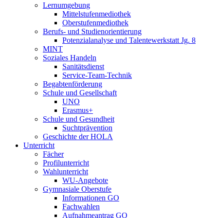
Lernumgebung
Mittelstufenmediothek
Oberstufenmediothek
Berufs- und Studienorientierung
Potenzialanalyse und Talentewerkstatt Jg. 8
MINT
Soziales Handeln
Sanitätsdienst
Service-Team-Technik
Begabtenförderung
Schule und Gesellschaft
UNO
Erasmus+
Schule und Gesundheit
Suchtprävention
Geschichte der HOLA
Unterricht
Fächer
Profilunterricht
Wahlunterricht
WU-Angebote
Gymnasiale Oberstufe
Informationen GO
Fachwahlen
Aufnahmeantrag GO