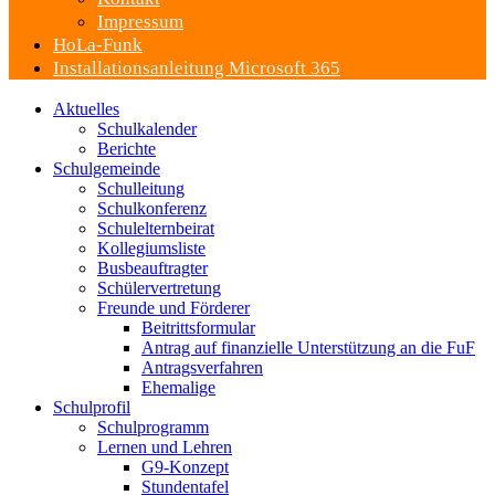
Impressum
HoLa-Funk
Installationsanleitung Microsoft 365
Aktuelles
Schulkalender
Berichte
Schulgemeinde
Schulleitung
Schulkonferenz
Schulelternbeirat
Kollegiumsliste
Busbeauftragter
Schülervertretung
Freunde und Förderer
Beitrittsformular
Antrag auf finanzielle Unterstützung an die FuF
Antragsverfahren
Ehemalige
Schulprofil
Schulprogramm
Lernen und Lehren
G9-Konzept
Stundentafel