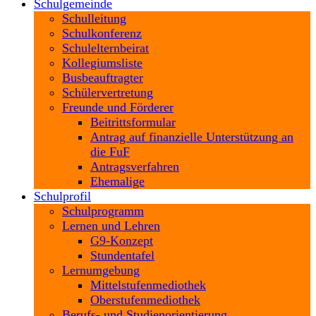
Schulgemeinde
Schulleitung
Schulkonferenz
Schulelternbeirat
Kollegiumsliste
Busbeauftragter
Schülervertretung
Freunde und Förderer
Beitrittsformular
Antrag auf finanzielle Unterstützung an
die FuF
Antragsverfahren
Ehemalige
Schulprofil
Schulprogramm
Lernen und Lehren
G9-Konzept
Stundentafel
Lernumgebung
Mittelstufenmediothek
Oberstufenmediothek
Berufs- und Studienorientierung