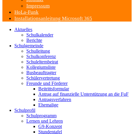
Impressum
HoLa-Funk
Installationsanleitung Microsoft 365
Aktuelles
Schulkalender
Berichte
Schulgemeinde
Schulleitung
Schulkonferenz
Schulelternbeirat
Kollegiumsliste
Busbeauftragter
Schülervertretung
Freunde und Förderer
Beitrittsformular
Antrag auf finanzielle Unterstützung an die FuF
Antragsverfahren
Ehemalige
Schulprofil
Schulprogramm
Lernen und Lehren
G9-Konzept
Stundentafel