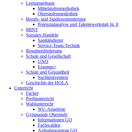
Lernumgebung
Mittelstufenmediothek
Oberstufenmediothek
Berufs- und Studienorientierung
Potenzialanalyse und Talentewerkstatt Jg. 8
MINT
Soziales Handeln
Sanitätsdienst
Service-Team-Technik
Begabtenförderung
Schule und Gesellschaft
UNO
Erasmus+
Schule und Gesundheit
Suchtprävention
Geschichte der HOLA
Unterricht
Fächer
Profilunterricht
Wahlunterricht
WU-Angebote
Gymnasiale Oberstufe
Informationen GO
Fachwahlen
Aufnahmeantrag GO