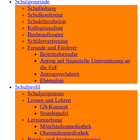
Schulgemeinde
Schulleitung
Schulkonferenz
Schulelternbeirat
Kollegiumsliste
Busbeauftragter
Schülervertretung
Freunde und Förderer
Beitrittsformular
Antrag auf finanzielle Unterstützung an
die FuF
Antragsverfahren
Ehemalige
Schulprofil
Schulprogramm
Lernen und Lehren
G9-Konzept
Stundentafel
Lernumgebung
Mittelstufenmediothek
Oberstufenmediothek
Berufs- und Studienorientierung